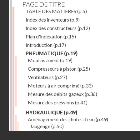
PAGE DE TITRE
TABLE DES MATIÈRES
(p.5)
Index des inventeurs
(p.9)
Index des constructeurs
(p.12)
Plan d'indexation
(p.15)
Introduction
(p.17)
PNEUMATIQUE
(p.19)
Moulins à vent
(p.19)
Compresseurs à piston
(p.25)
Ventilateurs
(p.27)
Moteurs à air comprimé
(p.33)
Mesure des débits gazeux
(p.36)
Mesure des pressions
(p.41)
HYDRAULIQUE
(p.49)
Aménagement des chutes d'eau
(p.49)
Jaugeage
(p.50)
Barrages, canaux d'amenée, chambres de mise en c
Droits réservés - CNAM
(p.54)