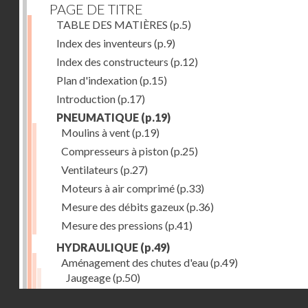
PAGE DE TITRE
TABLE DES MATIÈRES
(p.5)
Index des inventeurs
(p.9)
Index des constructeurs
(p.12)
Plan d'indexation
(p.15)
Introduction
(p.17)
PNEUMATIQUE
(p.19)
Moulins à vent
(p.19)
Compresseurs à piston
(p.25)
Ventilateurs
(p.27)
Moteurs à air comprimé
(p.33)
Mesure des débits gazeux
(p.36)
Mesure des pressions
(p.41)
HYDRAULIQUE
(p.49)
Aménagement des chutes d'eau
(p.49)
Jaugeage
(p.50)
Barrages, canaux d'amenée, chambres de mise en c
Droits réservés - CNAM
(p.54)