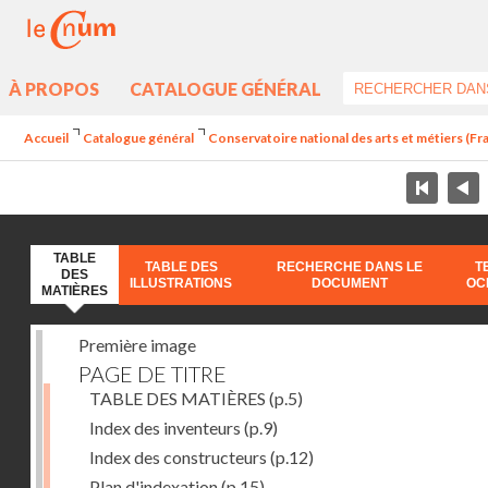
À PROPOS
CATALOGUE GÉNÉRAL
Accueil
Catalogue général
Conservatoire national des arts et métiers (Fr
TABLE
TABLE DES
RECHERCHE DANS LE
T
DES
ILLUSTRATIONS
DOCUMENT
OC
MATIÈRES
Première image
PAGE DE TITRE
TABLE DES MATIÈRES
(p.5)
Index des inventeurs
(p.9)
Index des constructeurs
(p.12)
Plan d'indexation
(p.15)