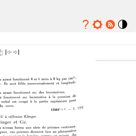
Mode
contraste
élévé