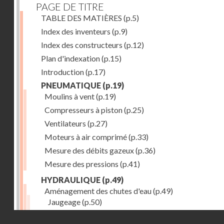
PAGE DE TITRE
TABLE DES MATIÈRES
(p.5)
Index des inventeurs
(p.9)
Index des constructeurs
(p.12)
Plan d'indexation
(p.15)
Introduction
(p.17)
PNEUMATIQUE
(p.19)
Moulins à vent
(p.19)
Compresseurs à piston
(p.25)
Ventilateurs
(p.27)
Moteurs à air comprimé
(p.33)
Mesure des débits gazeux
(p.36)
Mesure des pressions
(p.41)
HYDRAULIQUE
(p.49)
Aménagement des chutes d'eau
(p.49)
Jaugeage
(p.50)
Barrages, canaux d'amenée, chambres de mise en c
Droits réservés - CNAM
(p.54)