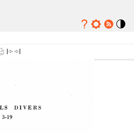
Mode
contraste
élévé