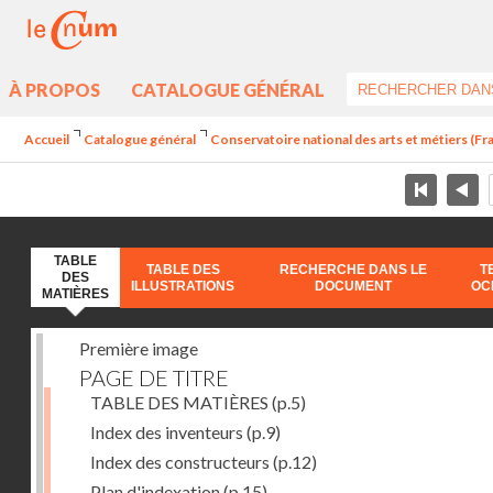
À PROPOS
CATALOGUE GÉNÉRAL
Accueil
Catalogue général
Conservatoire national des arts et métiers (Fr
TABLE
TABLE DES
RECHERCHE DANS LE
T
DES
ILLUSTRATIONS
DOCUMENT
OC
MATIÈRES
Première image
PAGE DE TITRE
TABLE DES MATIÈRES
(p.5)
Index des inventeurs
(p.9)
Index des constructeurs
(p.12)
Plan d'indexation
(p.15)