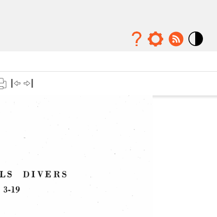
Mode
contraste
élévé