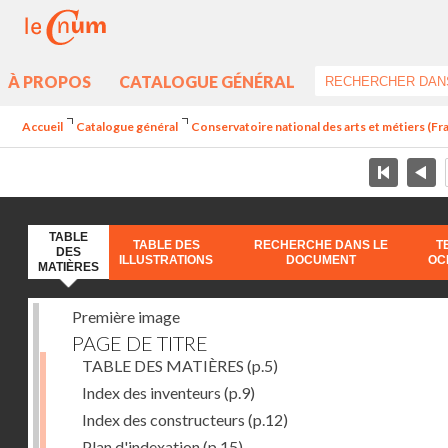
À PROPOS
CATALOGUE GÉNÉRAL
Accueil
Catalogue général
Conservatoire national des arts et métiers (Fr
TABLE
TABLE DES
RECHERCHE DANS LE
T
DES
ILLUSTRATIONS
DOCUMENT
OC
MATIÈRES
Première image
PAGE DE TITRE
TABLE DES MATIÈRES
(p.5)
Index des inventeurs
(p.9)
Index des constructeurs
(p.12)
Plan d'indexation
(p.15)