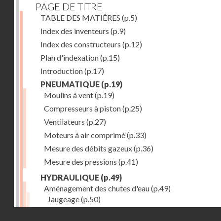
PAGE DE TITRE
TABLE DES MATIÈRES
(p.5)
Index des inventeurs
(p.9)
Index des constructeurs
(p.12)
Plan d'indexation
(p.15)
Introduction
(p.17)
PNEUMATIQUE
(p.19)
Moulins à vent
(p.19)
Compresseurs à piston
(p.25)
Ventilateurs
(p.27)
Moteurs à air comprimé
(p.33)
Mesure des débits gazeux
(p.36)
Mesure des pressions
(p.41)
HYDRAULIQUE
(p.49)
Aménagement des chutes d'eau
(p.49)
Jaugeage
(p.50)
Barrages, canaux d'amenée, chambres de mise en c
Droits réservés - CNAM
(p.54)