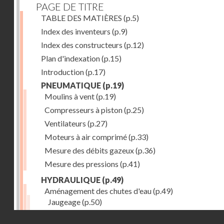
PAGE DE TITRE
TABLE DES MATIÈRES
(p.5)
Index des inventeurs
(p.9)
Index des constructeurs
(p.12)
Plan d'indexation
(p.15)
Introduction
(p.17)
PNEUMATIQUE
(p.19)
Moulins à vent
(p.19)
Compresseurs à piston
(p.25)
Ventilateurs
(p.27)
Moteurs à air comprimé
(p.33)
Mesure des débits gazeux
(p.36)
Mesure des pressions
(p.41)
HYDRAULIQUE
(p.49)
Aménagement des chutes d'eau
(p.49)
Jaugeage
(p.50)
Barrages, canaux d'amenée, chambres de mise en c
Droits réservés - CNAM
(p.54)