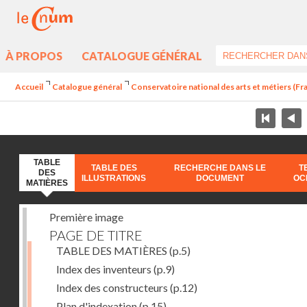
À PROPOS
CATALOGUE GÉNÉRAL
Accueil
Catalogue général
Conservatoire national des arts et métiers (Fr
TABLE
TABLE DES
RECHERCHE DANS LE
T
DES
ILLUSTRATIONS
DOCUMENT
OC
MATIÈRES
Première image
PAGE DE TITRE
TABLE DES MATIÈRES
(p.5)
Index des inventeurs
(p.9)
Index des constructeurs
(p.12)
Plan d'indexation
(p.15)