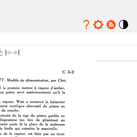
Mode
contraste
élévé