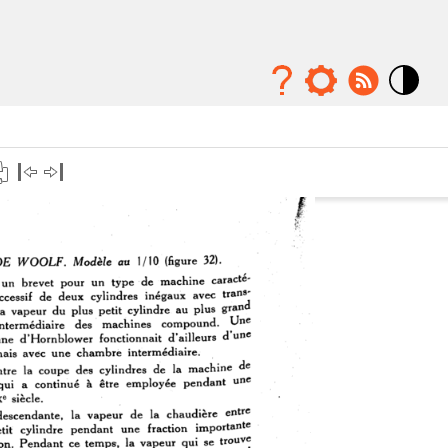
Mode
contraste
élévé