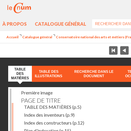
À PROPOS
CATALOGUE GÉNÉRAL
Accueil
Catalogue général
Conservatoire national des arts et métiers (Fr
TABLE
TABLE DES
RECHERCHE DANS LE
T
DES
ILLUSTRATIONS
DOCUMENT
OC
MATIÈRES
Première image
PAGE DE TITRE
TABLE DES MATIÈRES
(p.5)
Index des inventeurs
(p.9)
Index des constructeurs
(p.12)
Plan d'indexation
(p.15)