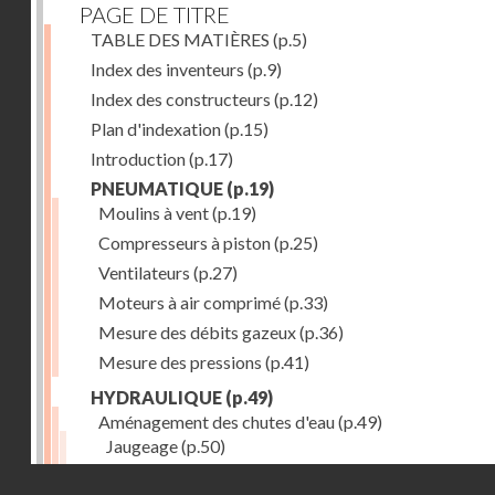
PAGE DE TITRE
TABLE DES MATIÈRES
(p.5)
Index des inventeurs
(p.9)
Index des constructeurs
(p.12)
Plan d'indexation
(p.15)
Introduction
(p.17)
PNEUMATIQUE
(p.19)
Moulins à vent
(p.19)
Compresseurs à piston
(p.25)
Ventilateurs
(p.27)
Moteurs à air comprimé
(p.33)
Mesure des débits gazeux
(p.36)
Mesure des pressions
(p.41)
HYDRAULIQUE
(p.49)
Aménagement des chutes d'eau
(p.49)
Jaugeage
(p.50)
Barrages, canaux d'amenée, chambres de mise en c
Droits réservés - CNAM
(p.54)