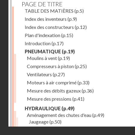
PAGE DE TITRE
TABLE DES MATIÈRES
(p.5)
Index des inventeurs
(p.9)
Index des constructeurs
(p.12)
Plan d'indexation
(p.15)
Introduction
(p.17)
PNEUMATIQUE
(p.19)
Moulins à vent
(p.19)
Compresseurs à piston
(p.25)
Ventilateurs
(p.27)
Moteurs à air comprimé
(p.33)
Mesure des débits gazeux
(p.36)
Mesure des pressions
(p.41)
HYDRAULIQUE
(p.49)
Aménagement des chutes d'eau
(p.49)
Jaugeage
(p.50)
Barrages, canaux d'amenée, chambres de mise en c
Droits réservés - CNAM
(p.54)