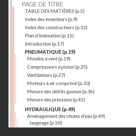
PAGE DE TITRE
TABLE DES MATIÈRES
(p.5)
Index des inventeurs
(p.9)
Index des constructeurs
(p.12)
Plan d'indexation
(p.15)
Introduction
(p.17)
PNEUMATIQUE
(p.19)
Moulins à vent
(p.19)
Compresseurs à piston
(p.25)
Ventilateurs
(p.27)
Moteurs à air comprimé
(p.33)
Mesure des débits gazeux
(p.36)
Mesure des pressions
(p.41)
HYDRAULIQUE
(p.49)
Aménagement des chutes d'eau
(p.49)
Jaugeage
(p.50)
Barrages, canaux d'amenée, chambres de mise en c
Droits réservés - CNAM
(p.54)