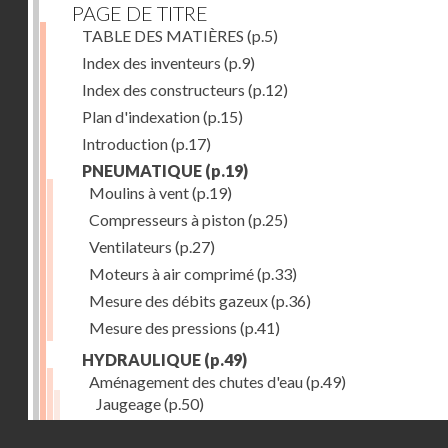
PAGE DE TITRE
TABLE DES MATIÈRES
(p.5)
Index des inventeurs
(p.9)
Index des constructeurs
(p.12)
Plan d'indexation
(p.15)
Introduction
(p.17)
PNEUMATIQUE
(p.19)
Moulins à vent
(p.19)
Compresseurs à piston
(p.25)
Ventilateurs
(p.27)
Moteurs à air comprimé
(p.33)
Mesure des débits gazeux
(p.36)
Mesure des pressions
(p.41)
HYDRAULIQUE
(p.49)
Aménagement des chutes d'eau
(p.49)
Jaugeage
(p.50)
Barrages, canaux d'amenée, chambres de mise en c
Droits réservés - CNAM
(p.54)