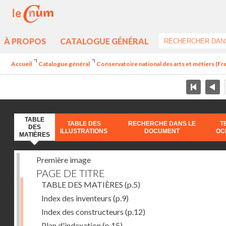
À PROPOS
CATALOGUE GÉNÉRAL
Accueil
Catalogue général
Conservatoire national des arts et métiers (Fr
TABLE
TABLE DES
RECHERCHE DANS LE
T
DES
ILLUSTRATIONS
DOCUMENT
OC
MATIÈRES
Première image
PAGE DE TITRE
TABLE DES MATIÈRES
(p.5)
Index des inventeurs
(p.9)
Index des constructeurs
(p.12)
Plan d'indexation
(p.15)