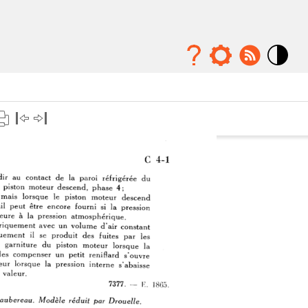
Mode
contraste
élévé