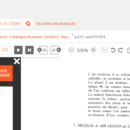
RECHERCHE AVANCÉE
ance) - Catalogue du musée. Section C, Mac...
p.271 - vue 275/331
100%
EXTE
ÉRISÉ