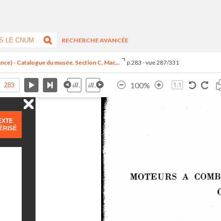
RECHERCHE AVANCÉE
ance) - Catalogue du musée. Section C, Mac...
p.283 - vue 287/331
100%
EXTE
ÉRISÉ