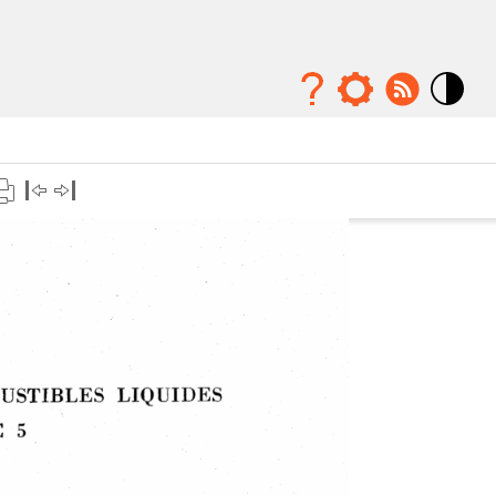
Mode
contraste
élévé