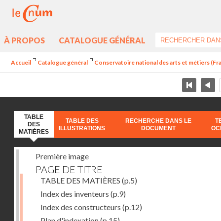
À PROPOS
CATALOGUE GÉNÉRAL
Accueil
Catalogue général
Conservatoire national des arts et métiers (Fr
TABLE
TABLE DES
RECHERCHE DANS LE
T
DES
ILLUSTRATIONS
DOCUMENT
OC
MATIÈRES
Première image
PAGE DE TITRE
TABLE DES MATIÈRES
(p.5)
Index des inventeurs
(p.9)
Index des constructeurs
(p.12)
Plan d'indexation
(p.15)