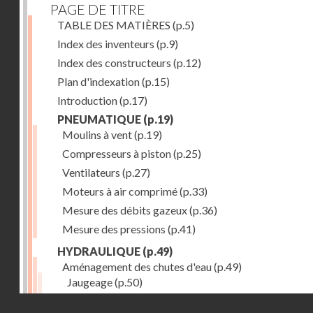
PAGE DE TITRE
TABLE DES MATIÈRES
(p.5)
Index des inventeurs
(p.9)
Index des constructeurs
(p.12)
Plan d'indexation
(p.15)
Introduction
(p.17)
PNEUMATIQUE
(p.19)
Moulins à vent
(p.19)
Compresseurs à piston
(p.25)
Ventilateurs
(p.27)
Moteurs à air comprimé
(p.33)
Mesure des débits gazeux
(p.36)
Mesure des pressions
(p.41)
HYDRAULIQUE
(p.49)
Aménagement des chutes d'eau
(p.49)
Jaugeage
(p.50)
Barrages, canaux d'amenée, chambres de mise en c
Droits réservés - CNAM
(p.54)