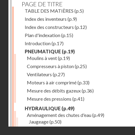
PAGE DE TITRE
TABLE DES MATIÈRES
(p.5)
Index des inventeurs
(p.9)
Index des constructeurs
(p.12)
Plan d'indexation
(p.15)
Introduction
(p.17)
PNEUMATIQUE
(p.19)
Moulins à vent
(p.19)
Compresseurs à piston
(p.25)
Ventilateurs
(p.27)
Moteurs à air comprimé
(p.33)
Mesure des débits gazeux
(p.36)
Mesure des pressions
(p.41)
HYDRAULIQUE
(p.49)
Aménagement des chutes d'eau
(p.49)
Jaugeage
(p.50)
Barrages, canaux d'amenée, chambres de mise en c
Droits réservés - CNAM
(p.54)