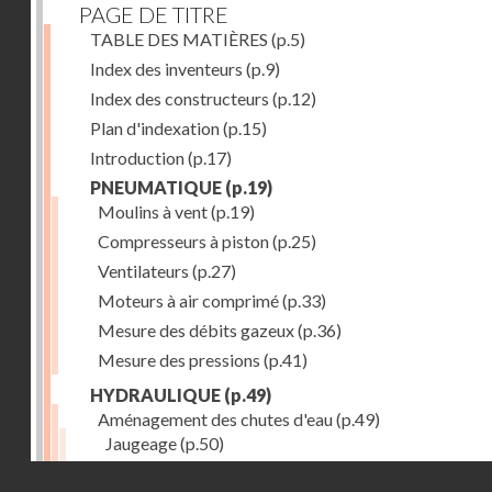
PAGE DE TITRE
TABLE DES MATIÈRES
(p.5)
Index des inventeurs
(p.9)
Index des constructeurs
(p.12)
Plan d'indexation
(p.15)
Introduction
(p.17)
PNEUMATIQUE
(p.19)
Moulins à vent
(p.19)
Compresseurs à piston
(p.25)
Ventilateurs
(p.27)
Moteurs à air comprimé
(p.33)
Mesure des débits gazeux
(p.36)
Mesure des pressions
(p.41)
HYDRAULIQUE
(p.49)
Aménagement des chutes d'eau
(p.49)
Jaugeage
(p.50)
Barrages, canaux d'amenée, chambres de mise en c
Droits réservés - CNAM
(p.54)