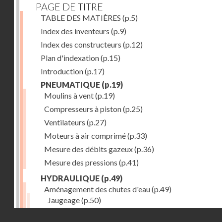
PAGE DE TITRE
TABLE DES MATIÈRES
(p.5)
Index des inventeurs
(p.9)
Index des constructeurs
(p.12)
Plan d'indexation
(p.15)
Introduction
(p.17)
PNEUMATIQUE
(p.19)
Moulins à vent
(p.19)
Compresseurs à piston
(p.25)
Ventilateurs
(p.27)
Moteurs à air comprimé
(p.33)
Mesure des débits gazeux
(p.36)
Mesure des pressions
(p.41)
HYDRAULIQUE
(p.49)
Aménagement des chutes d'eau
(p.49)
Jaugeage
(p.50)
Barrages, canaux d'amenée, chambres de mise en c
Droits réservés - CNAM
(p.54)