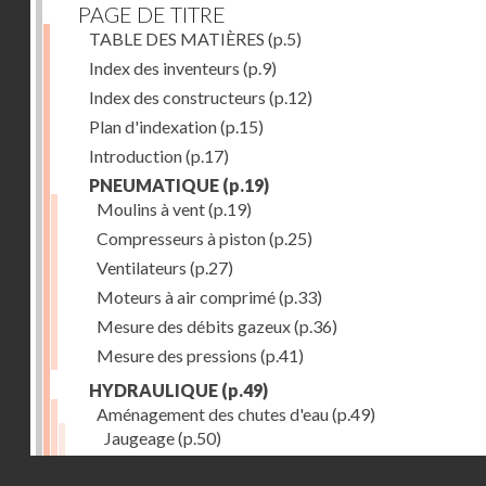
PAGE DE TITRE
TABLE DES MATIÈRES
(p.5)
Index des inventeurs
(p.9)
Index des constructeurs
(p.12)
Plan d'indexation
(p.15)
Introduction
(p.17)
PNEUMATIQUE
(p.19)
Moulins à vent
(p.19)
Compresseurs à piston
(p.25)
Ventilateurs
(p.27)
Moteurs à air comprimé
(p.33)
Mesure des débits gazeux
(p.36)
Mesure des pressions
(p.41)
HYDRAULIQUE
(p.49)
Aménagement des chutes d'eau
(p.49)
Jaugeage
(p.50)
Barrages, canaux d'amenée, chambres de mise en c
Droits réservés - CNAM
(p.54)