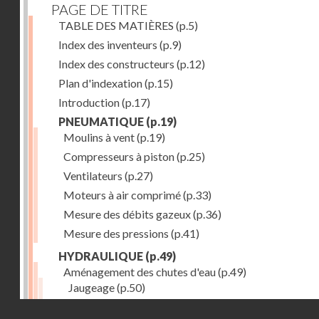
PAGE DE TITRE
TABLE DES MATIÈRES
(p.5)
Index des inventeurs
(p.9)
Index des constructeurs
(p.12)
Plan d'indexation
(p.15)
Introduction
(p.17)
PNEUMATIQUE
(p.19)
Moulins à vent
(p.19)
Compresseurs à piston
(p.25)
Ventilateurs
(p.27)
Moteurs à air comprimé
(p.33)
Mesure des débits gazeux
(p.36)
Mesure des pressions
(p.41)
HYDRAULIQUE
(p.49)
Aménagement des chutes d'eau
(p.49)
Jaugeage
(p.50)
Barrages, canaux d'amenée, chambres de mise en c
Droits réservés - CNAM
(p.54)