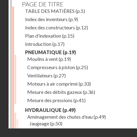
PAGE DE TITRE
TABLE DES MATIÈRES
(p.5)
Index des inventeurs
(p.9)
Index des constructeurs
(p.12)
Plan d'indexation
(p.15)
Introduction
(p.17)
PNEUMATIQUE
(p.19)
Moulins à vent
(p.19)
Compresseurs à piston
(p.25)
Ventilateurs
(p.27)
Moteurs à air comprimé
(p.33)
Mesure des débits gazeux
(p.36)
Mesure des pressions
(p.41)
HYDRAULIQUE
(p.49)
Aménagement des chutes d'eau
(p.49)
Jaugeage
(p.50)
Barrages, canaux d'amenée, chambres de mise en c
Droits réservés - CNAM
(p.54)