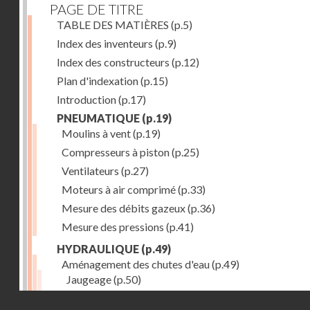
PAGE DE TITRE
TABLE DES MATIÈRES
(p.5)
Index des inventeurs
(p.9)
Index des constructeurs
(p.12)
Plan d'indexation
(p.15)
Introduction
(p.17)
PNEUMATIQUE
(p.19)
Moulins à vent
(p.19)
Compresseurs à piston
(p.25)
Ventilateurs
(p.27)
Moteurs à air comprimé
(p.33)
Mesure des débits gazeux
(p.36)
Mesure des pressions
(p.41)
HYDRAULIQUE
(p.49)
Aménagement des chutes d'eau
(p.49)
Jaugeage
(p.50)
Barrages, canaux d'amenée, chambres de mise en c
Droits réservés - CNAM
(p.54)