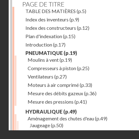
PAGE DE TITRE
TABLE DES MATIÈRES
(p.5)
Index des inventeurs
(p.9)
Index des constructeurs
(p.12)
Plan d'indexation
(p.15)
Introduction
(p.17)
PNEUMATIQUE
(p.19)
Moulins à vent
(p.19)
Compresseurs à piston
(p.25)
Ventilateurs
(p.27)
Moteurs à air comprimé
(p.33)
Mesure des débits gazeux
(p.36)
Mesure des pressions
(p.41)
HYDRAULIQUE
(p.49)
Aménagement des chutes d'eau
(p.49)
Jaugeage
(p.50)
Barrages, canaux d'amenée, chambres de mise en c
Droits réservés - CNAM
(p.54)