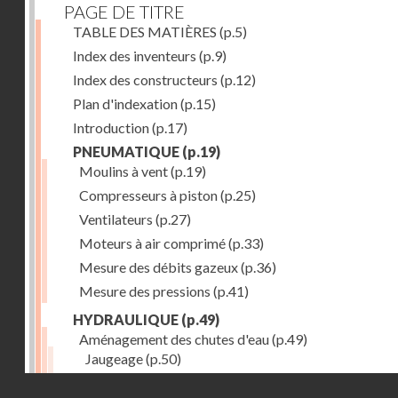
PAGE DE TITRE
TABLE DES MATIÈRES
(p.5)
Index des inventeurs
(p.9)
Index des constructeurs
(p.12)
Plan d'indexation
(p.15)
Introduction
(p.17)
PNEUMATIQUE
(p.19)
Moulins à vent
(p.19)
Compresseurs à piston
(p.25)
Ventilateurs
(p.27)
Moteurs à air comprimé
(p.33)
Mesure des débits gazeux
(p.36)
Mesure des pressions
(p.41)
HYDRAULIQUE
(p.49)
Aménagement des chutes d'eau
(p.49)
Jaugeage
(p.50)
Barrages, canaux d'amenée, chambres de mise en c
Droits réservés - CNAM
(p.54)