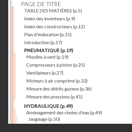
PAGE DE TITRE
TABLE DES MATIÈRES
(p.5)
Index des inventeurs
(p.9)
Index des constructeurs
(p.12)
Plan d'indexation
(p.15)
Introduction
(p.17)
PNEUMATIQUE
(p.19)
Moulins à vent
(p.19)
Compresseurs à piston
(p.25)
Ventilateurs
(p.27)
Moteurs à air comprimé
(p.33)
Mesure des débits gazeux
(p.36)
Mesure des pressions
(p.41)
HYDRAULIQUE
(p.49)
Aménagement des chutes d'eau
(p.49)
Jaugeage
(p.50)
Barrages, canaux d'amenée, chambres de mise en c
Droits réservés - CNAM
(p.54)