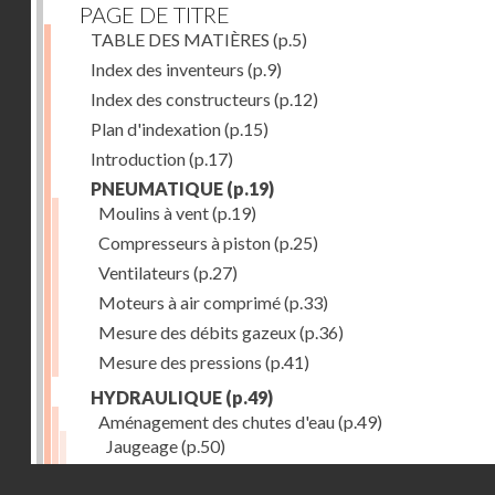
PAGE DE TITRE
TABLE DES MATIÈRES
(p.5)
Index des inventeurs
(p.9)
Index des constructeurs
(p.12)
Plan d'indexation
(p.15)
Introduction
(p.17)
PNEUMATIQUE
(p.19)
Moulins à vent
(p.19)
Compresseurs à piston
(p.25)
Ventilateurs
(p.27)
Moteurs à air comprimé
(p.33)
Mesure des débits gazeux
(p.36)
Mesure des pressions
(p.41)
HYDRAULIQUE
(p.49)
Aménagement des chutes d'eau
(p.49)
Jaugeage
(p.50)
Barrages, canaux d'amenée, chambres de mise en c
Droits réservés - CNAM
(p.54)