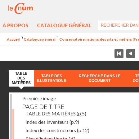
À PROPOS
CATALOGUE GÉNÉRAL
Accueil
Catalogue général
Conservatoire national des arts et métiers (Fr
TABLE
TABLE DES
RECHERCHE DANS LE
T
DES
ILLUSTRATIONS
DOCUMENT
OC
MATIÈRES
Première image
PAGE DE TITRE
TABLE DES MATIÈRES
(p.5)
Index des inventeurs
(p.9)
Index des constructeurs
(p.12)
Plan d'indexation
(p.15)