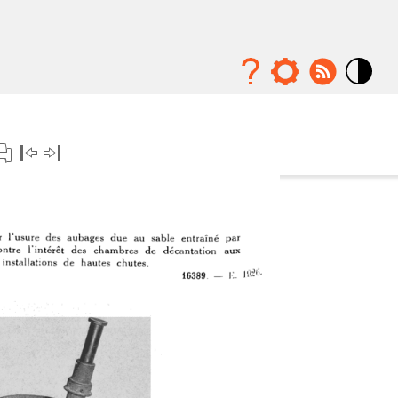
Mode
contraste
élévé