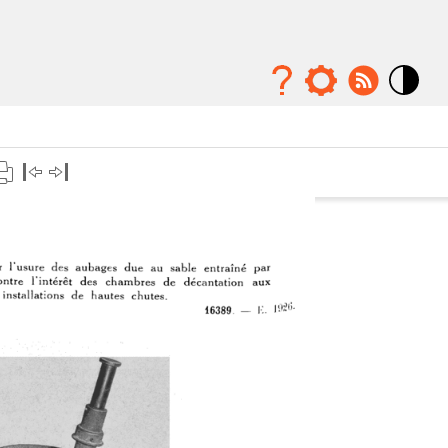
Mode
contraste
élévé