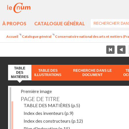
À PROPOS
CATALOGUE GÉNÉRAL
Accueil
Catalogue général
Conservatoire national des arts et métiers (Fr
TABLE
TABLE DES
RECHERCHE DANS LE
T
DES
ILLUSTRATIONS
DOCUMENT
OC
MATIÈRES
Première image
PAGE DE TITRE
TABLE DES MATIÈRES
(p.5)
Index des inventeurs
(p.9)
Index des constructeurs
(p.12)
Plan d'indexation
(p.15)