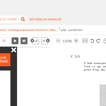
RECHERCHE AVANCÉE
ance) - Catalogue du musée. Section C, Mac...
p.82 - vue 85/331
110%
EXTE
ÉRISÉ