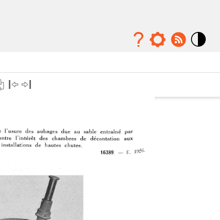
Mode
contraste
élévé