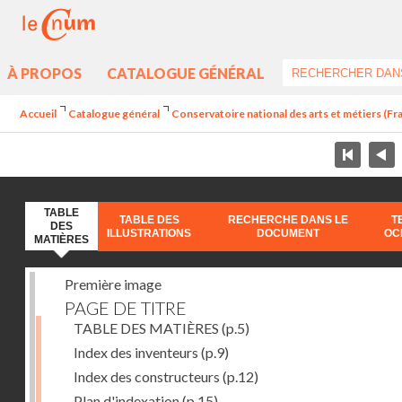
À PROPOS
CATALOGUE GÉNÉRAL
Accueil
Catalogue général
Conservatoire national des arts et métiers (Fr
TABLE
TABLE DES
RECHERCHE DANS LE
T
DES
ILLUSTRATIONS
DOCUMENT
OC
MATIÈRES
Première image
PAGE DE TITRE
TABLE DES MATIÈRES
(p.5)
Index des inventeurs
(p.9)
Index des constructeurs
(p.12)
Plan d'indexation
(p.15)