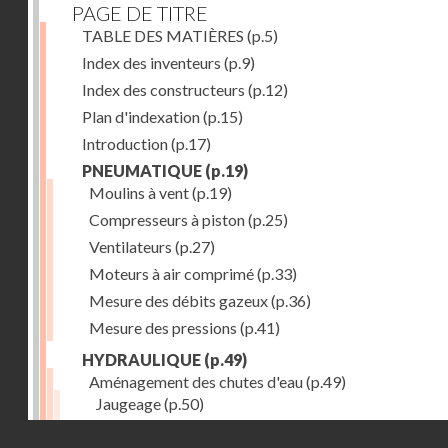
PAGE DE TITRE
TABLE DES MATIÈRES
(p.5)
Index des inventeurs
(p.9)
Index des constructeurs
(p.12)
Plan d'indexation
(p.15)
Introduction
(p.17)
PNEUMATIQUE
(p.19)
Moulins à vent
(p.19)
Compresseurs à piston
(p.25)
Ventilateurs
(p.27)
Moteurs à air comprimé
(p.33)
Mesure des débits gazeux
(p.36)
Mesure des pressions
(p.41)
HYDRAULIQUE
(p.49)
Aménagement des chutes d'eau
(p.49)
Jaugeage
(p.50)
Barrages, canaux d'amenée, chambres de mise en c
Droits réservés - CNAM
(p.54)