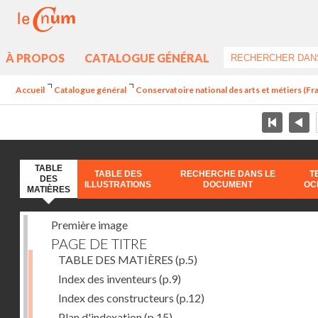
À PROPOS
CATALOGUE GÉNÉRAL
Accueil
Catalogue général
Conservatoire national des arts et métiers (Fr
TABLE
TABLE DES
RECHERCHE DANS LE
T
DES
ILLUSTRATIONS
DOCUMENT
OC
MATIÈRES
Première image
PAGE DE TITRE
TABLE DES MATIÈRES
(p.5)
Index des inventeurs
(p.9)
Index des constructeurs
(p.12)
Plan d'indexation
(p.15)