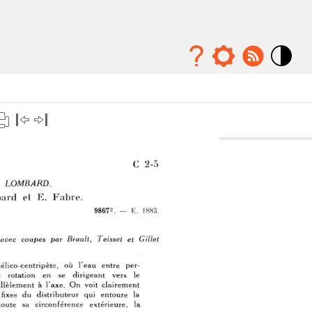
Mode
contraste
élévé