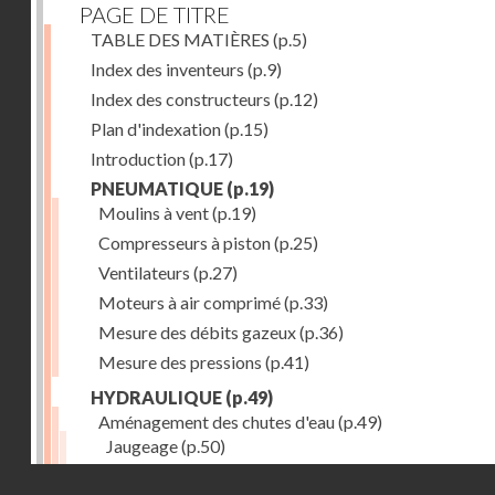
PAGE DE TITRE
TABLE DES MATIÈRES
(p.5)
Index des inventeurs
(p.9)
Index des constructeurs
(p.12)
Plan d'indexation
(p.15)
Introduction
(p.17)
PNEUMATIQUE
(p.19)
Moulins à vent
(p.19)
Compresseurs à piston
(p.25)
Ventilateurs
(p.27)
Moteurs à air comprimé
(p.33)
Mesure des débits gazeux
(p.36)
Mesure des pressions
(p.41)
HYDRAULIQUE
(p.49)
Aménagement des chutes d'eau
(p.49)
Jaugeage
(p.50)
Barrages, canaux d'amenée, chambres de mise en c
Droits réservés - CNAM
(p.54)