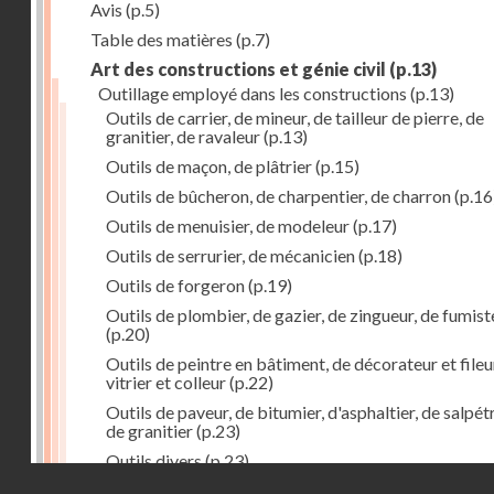
Avis
(p.5)
Table des matières
(p.7)
Art des constructions et génie civil
(p.13)
Outillage employé dans les constructions
(p.13)
Outils de carrier, de mineur, de tailleur de pierre, de
granitier, de ravaleur
(p.13)
Outils de maçon, de plâtrier
(p.15)
Outils de bûcheron, de charpentier, de charron
(p.16
Outils de menuisier, de modeleur
(p.17)
Outils de serrurier, de mécanicien
(p.18)
Outils de forgeron
(p.19)
Outils de plombier, de gazier, de zingueur, de fumist
(p.20)
Outils de peintre en bâtiment, de décorateur et fileu
vitrier et colleur
(p.22)
Outils de paveur, de bitumier, d'asphaltier, de salpétr
de granitier
(p.23)
Outils divers
(p.23)
Droits réservés - CNAM