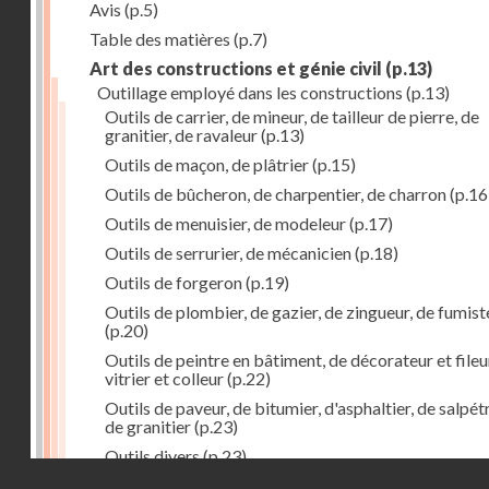
Avis
(p.5)
Table des matières
(p.7)
Art des constructions et génie civil
(p.13)
Outillage employé dans les constructions
(p.13)
Outils de carrier, de mineur, de tailleur de pierre, de
granitier, de ravaleur
(p.13)
Outils de maçon, de plâtrier
(p.15)
Outils de bûcheron, de charpentier, de charron
(p.16
Outils de menuisier, de modeleur
(p.17)
Outils de serrurier, de mécanicien
(p.18)
Outils de forgeron
(p.19)
Outils de plombier, de gazier, de zingueur, de fumist
(p.20)
Outils de peintre en bâtiment, de décorateur et fileu
vitrier et colleur
(p.22)
Outils de paveur, de bitumier, d'asphaltier, de salpétr
de granitier
(p.23)
Outils divers
(p.23)
Droits réservés - CNAM