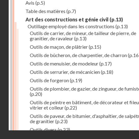
Avis
(p.5)
Table des matières
(p.7)
Art des constructions et génie civil
(p.13)
Outillage employé dans les constructions
(p.13)
Outils de carrier, de mineur, de tailleur de pierre, de
granitier, de ravaleur
(p.13)
Outils de maçon, de plâtrier
(p.15)
Outils de bûcheron, de charpentier, de charron
(p.16
Outils de menuisier, de modeleur
(p.17)
Outils de serrurier, de mécanicien
(p.18)
Outils de forgeron
(p.19)
Outils de plombier, de gazier, de zingueur, de fumist
(p.20)
Outils de peintre en bâtiment, de décorateur et fileu
vitrier et colleur
(p.22)
Outils de paveur, de bitumier, d'asphaltier, de salpétr
de granitier
(p.23)
Outils divers
(p.23)
Droits réservés - CNAM