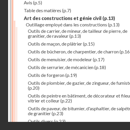
Avis
(p.5)
Table des matières
(p.7)
Art des constructions et génie civil
(p.13)
Outillage employé dans les constructions
(p.13)
Outils de carrier, de mineur, de tailleur de pierre, de
granitier, de ravaleur
(p.13)
Outils de maçon, de plâtrier
(p.15)
Outils de bûcheron, de charpentier, de charron
(p.16
Outils de menuisier, de modeleur
(p.17)
Outils de serrurier, de mécanicien
(p.18)
Outils de forgeron
(p.19)
Outils de plombier, de gazier, de zingueur, de fumist
(p.20)
Outils de peintre en bâtiment, de décorateur et fileu
vitrier et colleur
(p.22)
Outils de paveur, de bitumier, d'asphaltier, de salpétr
de granitier
(p.23)
Outils divers
(p.23)
Droits réservés - CNAM