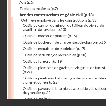
Avis
(p.5)
Table des matières
(p.7)
Art des constructions et génie civil
(p.13)
Outillage employé dans les constructions
(p.13)
Outils de carrier, de mineur, de tailleur de pierre, de
granitier, de ravaleur
(p.13)
Outils de maçon, de plâtrier
(p.15)
Outils de bûcheron, de charpentier, de charron
(p.16
Outils de menuisier, de modeleur
(p.17)
Outils de serrurier, de mécanicien
(p.18)
Outils de forgeron
(p.19)
Outils de plombier, de gazier, de zingueur, de fumist
(p.20)
Outils de peintre en bâtiment, de décorateur et fileu
vitrier et colleur
(p.22)
Outils de paveur, de bitumier, d'asphaltier, de salpétr
de granitier
(p.23)
Outils divers
(p.23)
Droits réservés - CNAM