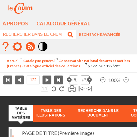
À PROPOS
CATALOGUE GÉNÉRAL
RECHERCHE AVANCÉE
Mode
contraste
Accueil
Catalogue général
Conservatoire national des arts et métiers
élévé
(France) - Catalogue officiel des collections....
p.122 - vue 122/282
100%
TABLE
TABLE DES
RECHERCHE DANS LE
T
DES
ILLUSTRATIONS
DOCUMENT
OC
MATIÈRES
PAGE DE TITRE (Première image)