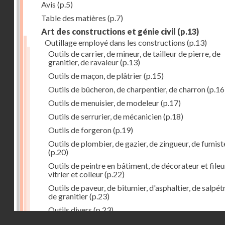
Avis
(p.5)
Table des matières
(p.7)
Art des constructions et génie civil
(p.13)
Outillage employé dans les constructions
(p.13)
Outils de carrier, de mineur, de tailleur de pierre, de
granitier, de ravaleur
(p.13)
Outils de maçon, de plâtrier
(p.15)
Outils de bûcheron, de charpentier, de charron
(p.16
Outils de menuisier, de modeleur
(p.17)
Outils de serrurier, de mécanicien
(p.18)
Outils de forgeron
(p.19)
Outils de plombier, de gazier, de zingueur, de fumist
(p.20)
Outils de peintre en bâtiment, de décorateur et fileu
vitrier et colleur
(p.22)
Outils de paveur, de bitumier, d'asphaltier, de salpétr
de granitier
(p.23)
Outils divers
(p.23)
Droits réservés - CNAM