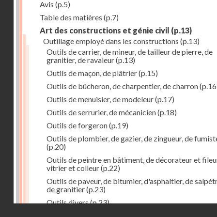
Avis
(p.5)
Table des matières
(p.7)
Art des constructions et génie civil
(p.13)
Outillage employé dans les constructions
(p.13)
Outils de carrier, de mineur, de tailleur de pierre, de
granitier, de ravaleur
(p.13)
Outils de maçon, de plâtrier
(p.15)
Outils de bûcheron, de charpentier, de charron
(p.16
Outils de menuisier, de modeleur
(p.17)
Outils de serrurier, de mécanicien
(p.18)
Outils de forgeron
(p.19)
Outils de plombier, de gazier, de zingueur, de fumist
(p.20)
Outils de peintre en bâtiment, de décorateur et fileu
vitrier et colleur
(p.22)
Outils de paveur, de bitumier, d'asphaltier, de salpétr
de granitier
(p.23)
Outils divers
(p.23)
Droits réservés - CNAM