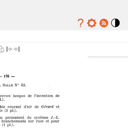
Mode
contraste
élévé