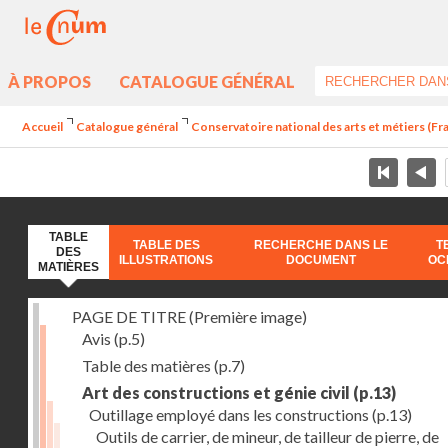
À PROPOS
CATALOGUE GÉNÉRAL
Accueil
Catalogue général
Conservatoire national des arts et métiers (Fran
TABLE
TABLE DES
RECHERCHE DANS LE
T
DES
ILLUSTRATIONS
DOCUMENT
OC
MATIÈRES
PAGE DE TITRE (Première image)
Avis
(p.5)
Table des matières
(p.7)
Art des constructions et génie civil
(p.13)
Outillage employé dans les constructions
(p.13)
Outils de carrier, de mineur, de tailleur de pierre, de