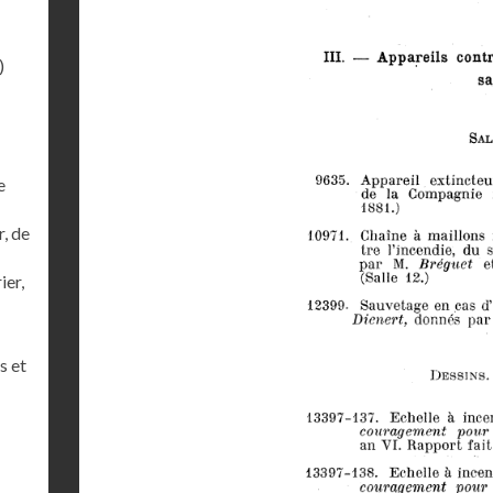
)
e
r, de
ier,
s et