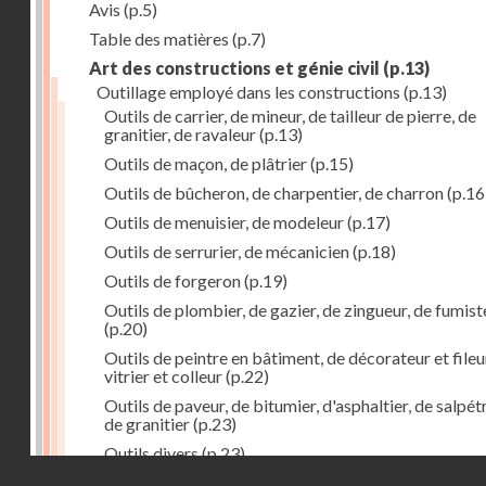
Avis
(p.5)
Table des matières
(p.7)
Art des constructions et génie civil
(p.13)
Outillage employé dans les constructions
(p.13)
Outils de carrier, de mineur, de tailleur de pierre, de
granitier, de ravaleur
(p.13)
Outils de maçon, de plâtrier
(p.15)
Outils de bûcheron, de charpentier, de charron
(p.16
Outils de menuisier, de modeleur
(p.17)
Outils de serrurier, de mécanicien
(p.18)
Outils de forgeron
(p.19)
Outils de plombier, de gazier, de zingueur, de fumist
(p.20)
Outils de peintre en bâtiment, de décorateur et fileu
vitrier et colleur
(p.22)
Outils de paveur, de bitumier, d'asphaltier, de salpétr
de granitier
(p.23)
Outils divers
(p.23)
Droits réservés - CNAM