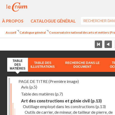
À PROPOS
CATALOGUE GÉNÉRAL
Accueil
Catalogue général
Conservatoire national des arts et métiers (Fran
TABLE
TABLE DES
RECHERCHE DANS LE
T
DES
ILLUSTRATIONS
DOCUMENT
OC
MATIÈRES
PAGE DE TITRE (Première image)
Avis
(p.5)
Table des matières
(p.7)
Art des constructions et génie civil
(p.13)
Outillage employé dans les constructions
(p.13)
Outils de carrier, de mineur, de tailleur de pierre, de