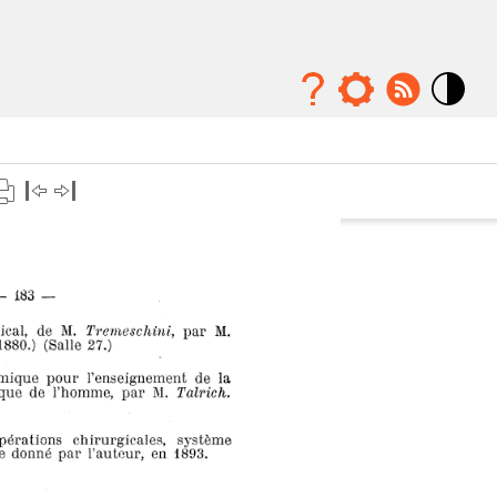
Mode
contraste
élévé