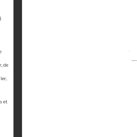
)
e
r, de
ier,
s et