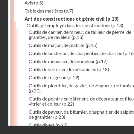
Avis
(p.5)
Table des matières
(p.7)
Art des constructions et génie civil
(p.13)
Outillage employé dans les constructions
(p.13)
Outils de carrier, de mineur, de tailleur de pierre, de
granitier, de ravaleur
(p.13)
Outils de maçon, de plâtrier
(p.15)
Outils de bûcheron, de charpentier, de charron
(p.16
Outils de menuisier, de modeleur
(p.17)
Outils de serrurier, de mécanicien
(p.18)
Outils de forgeron
(p.19)
Outils de plombier, de gazier, de zingueur, de fumist
(p.20)
Outils de peintre en bâtiment, de décorateur et fileu
vitrier et colleur
(p.22)
Outils de paveur, de bitumier, d'asphaltier, de salpétr
de granitier
(p.23)
Outils divers
(p.23)
Droits réservés - CNAM