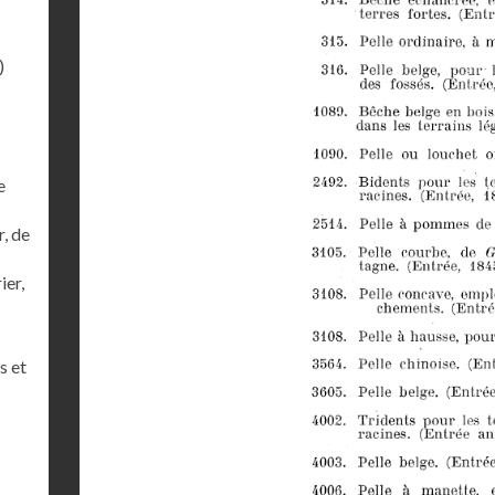
)
e
r, de
ier,
s et