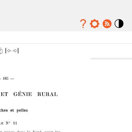
Mode
contraste
élévé