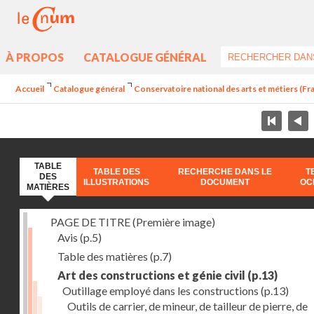
À PROPOS
CATALOGUE GÉNÉRAL
Accueil
Catalogue général
Conservatoire national des arts et métiers (Fran
TABLE
TABLE DES
RECHERCHE DANS LE
T
DES
ILLUSTRATIONS
DOCUMENT
OC
MATIÈRES
PAGE DE TITRE (Première image)
Avis
(p.5)
Table des matières
(p.7)
Art des constructions et génie civil
(p.13)
Outillage employé dans les constructions
(p.13)
Outils de carrier, de mineur, de tailleur de pierre, de