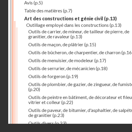
Avis
(p.5)
Table des matières
(p.7)
Art des constructions et génie civil
(p.13)
Outillage employé dans les constructions
(p.13)
Outils de carrier, de mineur, de tailleur de pierre, de
granitier, de ravaleur
(p.13)
Outils de maçon, de plâtrier
(p.15)
Outils de bûcheron, de charpentier, de charron
(p.16
Outils de menuisier, de modeleur
(p.17)
Outils de serrurier, de mécanicien
(p.18)
Outils de forgeron
(p.19)
Outils de plombier, de gazier, de zingueur, de fumist
(p.20)
Outils de peintre en bâtiment, de décorateur et fileu
vitrier et colleur
(p.22)
Outils de paveur, de bitumier, d'asphaltier, de salpétr
de granitier
(p.23)
Outils divers
(p.23)
Droits réservés - CNAM