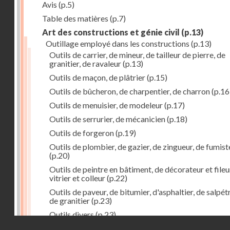
Avis
(p.5)
Table des matières
(p.7)
Art des constructions et génie civil
(p.13)
Outillage employé dans les constructions
(p.13)
Outils de carrier, de mineur, de tailleur de pierre, de
granitier, de ravaleur
(p.13)
Outils de maçon, de plâtrier
(p.15)
Outils de bûcheron, de charpentier, de charron
(p.16
Outils de menuisier, de modeleur
(p.17)
Outils de serrurier, de mécanicien
(p.18)
Outils de forgeron
(p.19)
Outils de plombier, de gazier, de zingueur, de fumist
(p.20)
Outils de peintre en bâtiment, de décorateur et fileu
vitrier et colleur
(p.22)
Outils de paveur, de bitumier, d'asphaltier, de salpétr
de granitier
(p.23)
Outils divers
(p.23)
Droits réservés - CNAM