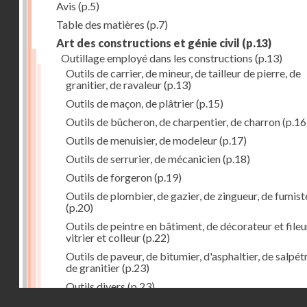
Avis
(p.5)
Table des matières
(p.7)
Art des constructions et génie civil
(p.13)
Outillage employé dans les constructions
(p.13)
Outils de carrier, de mineur, de tailleur de pierre, de
granitier, de ravaleur
(p.13)
Outils de maçon, de plâtrier
(p.15)
Outils de bûcheron, de charpentier, de charron
(p.16
Outils de menuisier, de modeleur
(p.17)
Outils de serrurier, de mécanicien
(p.18)
Outils de forgeron
(p.19)
Outils de plombier, de gazier, de zingueur, de fumist
(p.20)
Outils de peintre en bâtiment, de décorateur et fileu
vitrier et colleur
(p.22)
Outils de paveur, de bitumier, d'asphaltier, de salpétr
de granitier
(p.23)
Outils divers
(p.23)
Droits réservés - CNAM