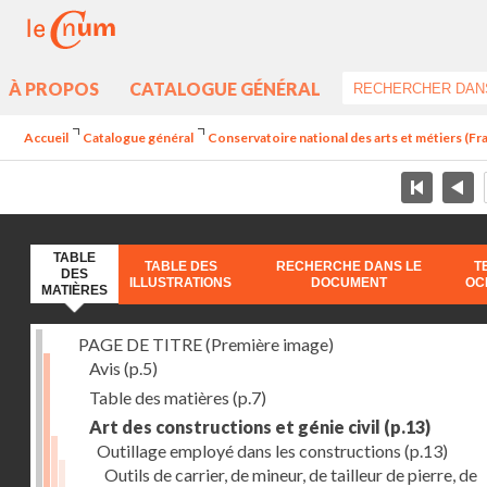
À PROPOS
CATALOGUE GÉNÉRAL
Accueil
Catalogue général
Conservatoire national des arts et métiers (Fran
TABLE
TABLE DES
RECHERCHE DANS LE
T
DES
ILLUSTRATIONS
DOCUMENT
OC
MATIÈRES
PAGE DE TITRE (Première image)
Avis
(p.5)
Table des matières
(p.7)
Art des constructions et génie civil
(p.13)
Outillage employé dans les constructions
(p.13)
Outils de carrier, de mineur, de tailleur de pierre, de