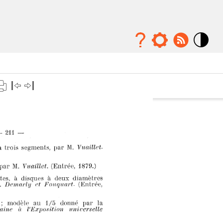
Mode
contraste
élévé