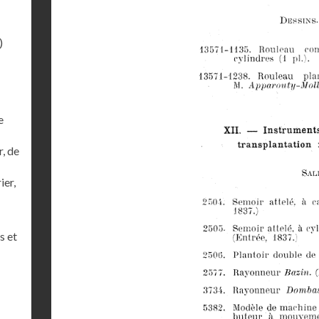
)
e
r, de
ier,
s et